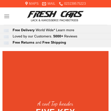
Skip
MAPS
MAIL
023239575223
to
content
Free Delivery
World Wide*
Learn more
Loved by our Customers.
5000+
Reviews
Free Returns
and
Free Shipping
A cool Top header