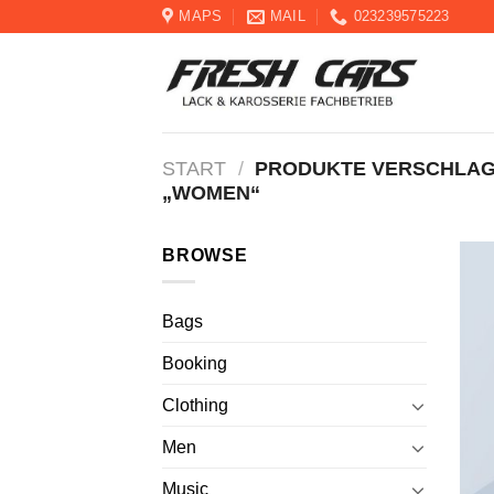
Skip
MAPS
MAIL
023239575223
to
content
START
/
PRODUKTE VERSCHLAG
„WOMEN“
BROWSE
Bags
Booking
Clothing
Men
Music