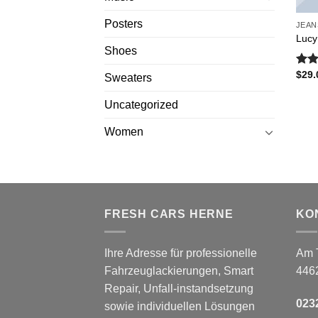
Posters
JEAN
Lucy
Shoes
$
29.
Bewe
Sweaters
mit
3.00
Uncategorized
von
Women
FRESH CARS HERNE
KO
Ihre Adresse für professionelle
Am 
Fahrzeuglackierungen, Smart
446
Repair, Unfall-instandsetzung
023
sowie individuellen Lösungen