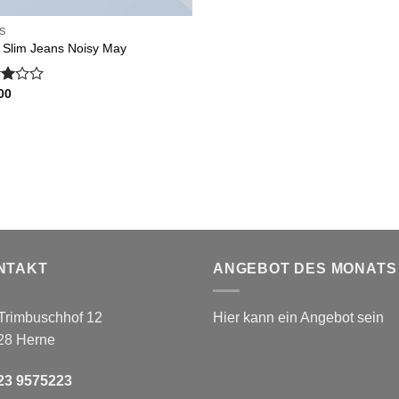
S
 Slim Jeans Noisy May
00
rtet
 5
NTAKT
ANGEBOT DES MONATS
Trimbuschhof 12
Hier kann ein Angebot sein
28 Herne
23 9575223