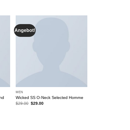
Angebot!
MEN
and
Wicked SS O-Neck Selected Homme
Ursprünglicher
Aktueller
$
29.00
$
29.00
Preis
Preis
war:
ist:
$29.00
$29.00.