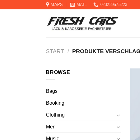
Skip
MAPS
MAIL
023239575223
to
content
START
/
PRODUKTE VERSCHLAGW
BROWSE
Bags
Booking
Clothing
Men
Music