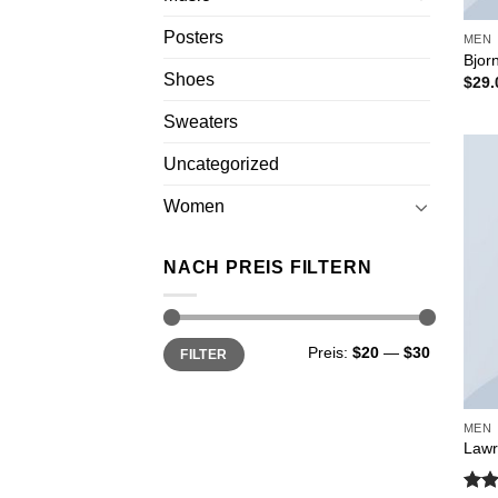
Posters
MEN
Bjor
Shoes
$
29.
Sweaters
Uncategorized
Women
NACH PREIS FILTERN
Min.
Max.
Preis:
$20
—
$30
FILTER
Preis
Preis
MEN
Lawr