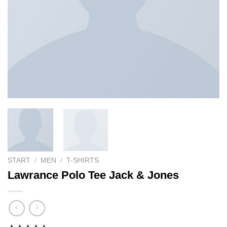
START
/
MEN
/
T-SHIRTS
Lawrance Polo Tee Jack & Jones