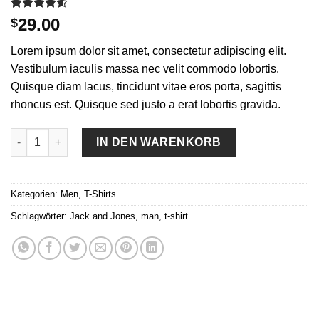
Bewertet
2
29.00
$
mit
4.50
von 5,
Lorem ipsum dolor sit amet, consectetur adipiscing elit.
basierend
auf
Vestibulum iaculis massa nec velit commodo lobortis.
Kundenbewertungen
Quisque diam lacus, tincidunt vitae eros porta, sagittis
rhoncus est. Quisque sed justo a erat lobortis gravida.
Lawrance Polo Tee Jack & Jones Menge
IN DEN WARENKORB
Kategorien:
Men
,
T-Shirts
Schlagwörter:
Jack and Jones
,
man
,
t-shirt